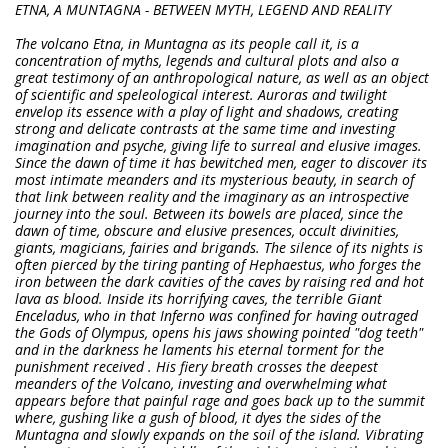
ETNA, A MUNTAGNA - BETWEEN MYTH, LEGEND AND REALITY
The volcano Etna, in Muntagna as its people call it, is a
concentration of myths, legends and cultural plots and also a
great testimony of an anthropological nature, as well as an object
of scientific and speleological interest. Auroras and twilight
envelop its essence with a play of light and shadows, creating
strong and delicate contrasts at the same time and investing
imagination and psyche, giving life to surreal and elusive images.
Since the dawn of time it has bewitched men, eager to discover its
most intimate meanders and its mysterious beauty, in search of
that link between reality and the imaginary as an introspective
journey into the soul. Between its bowels are placed, since the
dawn of time, obscure and elusive presences, occult divinities,
giants, magicians, fairies and brigands. The silence of its nights is
often pierced by the tiring panting of Hephaestus, who forges the
iron between the dark cavities of the caves by raising red and hot
lava as blood. Inside its horrifying caves, the terrible Giant
Enceladus, who in that Inferno was confined for having outraged
the Gods of Olympus, opens his jaws showing pointed "dog teeth"
and in the darkness he laments his eternal torment for the
punishment received . His fiery breath crosses the deepest
meanders of the Volcano, investing and overwhelming what
appears before that painful rage and goes back up to the summit
where, gushing like a gush of blood, it dyes the sides of the
Muntagna and slowly expands on the soil of the island. Vibrating