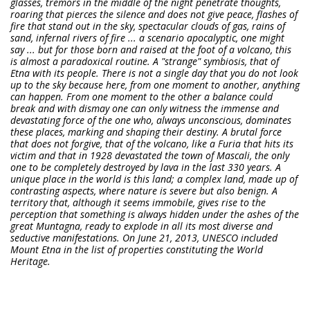
glasses, tremors in the middle of the night penetrate thoughts,
roaring that pierces the silence and does not give peace, flashes of
fire that stand out in the sky, spectacular clouds of gas, rains of
sand, infernal rivers of fire ... a scenario apocalyptic, one might
say ... but for those born and raised at the foot of a volcano, this
is almost a paradoxical routine. A "strange" symbiosis, that of
Etna with its people. There is not a single day that you do not look
up to the sky because here, from one moment to another, anything
can happen. From one moment to the other a balance could
break and with dismay one can only witness the immense and
devastating force of the one who, always unconscious, dominates
these places, marking and shaping their destiny. A brutal force
that does not forgive, that of the volcano, like a Furia that hits its
victim and that in 1928 devastated the town of Mascali, the only
one to be completely destroyed by lava in the last 330 years. A
unique place in the world is this land; a complex land, made up of
contrasting aspects, where nature is severe but also benign. A
territory that, although it seems immobile, gives rise to the
perception that something is always hidden under the ashes of the
great Muntagna, ready to explode in all its most diverse and
seductive manifestations. On June 21, 2013, UNESCO included
Mount Etna in the list of properties constituting the World
Heritage.