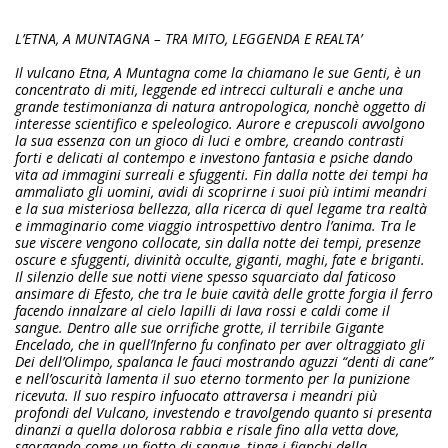
L’ETNA, A MUNTAGNA – TRA MITO, LEGGENDA E REALTA’
Il vulcano Etna, A Muntagna come la chiamano le sue Genti, è un
concentrato di miti, leggende ed intrecci culturali e anche una
grande testimonianza di natura antropologica, nonchè oggetto di
interesse scientifico e speleologico. Aurore e crepuscoli avvolgono
la sua essenza con un gioco di luci e ombre, creando contrasti
forti e delicati al contempo e investono fantasia e psiche dando
vita ad immagini surreali e sfuggenti. Fin dalla notte dei tempi ha
ammaliato gli uomini, avidi di scoprirne i suoi più intimi meandri
e la sua misteriosa bellezza, alla ricerca di quel legame tra realtà
e immaginario come viaggio introspettivo dentro l’anima. Tra le
sue viscere vengono collocate, sin dalla notte dei tempi, presenze
oscure e sfuggenti, divinità occulte, giganti, maghi, fate e briganti.
Il silenzio delle sue notti viene spesso squarciato dal faticoso
ansimare di Efesto, che tra le buie cavità delle grotte forgia il ferro
facendo innalzare al cielo lapilli di lava rossi e caldi come il
sangue. Dentro alle sue orrifiche grotte, il terribile Gigante
Encelado, che in quell’Inferno fu confinato per aver oltraggiato gli
Dei dell’Olimpo, spalanca le fauci mostrando aguzzi “denti di cane”
e nell’oscurità lamenta il suo eterno tormento per la punizione
ricevuta. Il suo respiro infuocato attraversa i meandri più
profondi del Vulcano, investendo e travolgendo quanto si presenta
dinanzi a quella dolorosa rabbia e risale fino alla vetta dove,
sgorgando come un fiotto di sangue, tinge i fianchi della