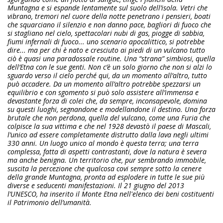
Muntagna e si espande lentamente sul suolo dell’isola. Vetri che
vibrano, tremori nel cuore della notte penetrano i pensieri, boati
che squarciano il silenzio e non danno pace, bagliori di fuoco che
si stagliano nel cielo, spettacolari nubi di gas, piogge di sabbia,
fiumi infernali di fuoco... uno scenario apocalittico, si potrebbe
dire... ma per chi è nato e cresciuto ai piedi di un vulcano tutto
ciò è quasi una paradossale routine. Una “strana” simbiosi, quella
dell’Etna con le sue genti. Non c’è un solo giorno che non si alzi lo
sguardo verso il cielo perché qui, da un momento all’altro, tutto
può accadere. Da un momento all’altro potrebbe spezzarsi un
equilibrio e con sgomento si può solo assistere all’immensa e
devastante forza di colei che, da sempre, inconsapevole, domina
su questi luoghi, segnandone e modellandone il destino. Una forza
brutale che non perdona, quella del vulcano, come una Furia che
colpisce la sua vittima e che nel 1928 devastò il paese di Mascali,
l’unico ad essere completamente distrutto dalla lava negli ultimi
330 anni. Un luogo unico al mondo è questa terra; una terra
complessa, fatta di aspetti contrastanti, dove la natura è severa
ma anche benigna. Un territorio che, pur sembrando immobile,
suscita la percezione che qualcosa covi sempre sotto la cenere
della grande Muntagna, pronta ad esplodere in tutte le sue più
diverse e seducenti manifestazioni. Il 21 giugno del 2013
l’UNESCO, ha inserito il Monte Etna nell'elenco dei beni costituenti
il Patrimonio dell’umanità.