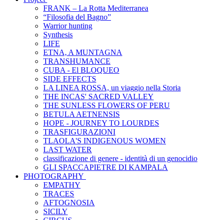
FRANK – La Rotta Mediterranea
“Filosofia del Bagno”
Warrior hunting
Synthesis
LIFE
ETNA, A MUNTAGNA
TRANSHUMANCE
CUBA - El BLOQUEO
SIDE EFFECTS
LA LINEA ROSSA, un viaggio nella Storia
THE INCAS' SACRED VALLEY
THE SUNLESS FLOWERS OF PERU
BETULA AETNENSIS
HOPE - JOURNEY TO LOURDES
TRASFIGURAZIONI
TLAOLA'S INDIGENOUS WOMEN
LAST WATER
classificazione di genere - identità di un genocidio
GLI SPACCAPIETRE DI KAMPALA
PHOTOGRAPHY
EMPATHY
TRACES
AFTOGNOSIA
SICILY