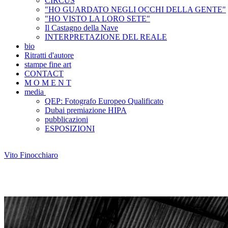
CIRCUS
"HO GUARDATO NEGLI OCCHI DELLA GENTE"
"HO VISTO LA LORO SETE"
Il Castagno della Nave
INTERPRETAZIONE DEL REALE
bio
Ritratti d'autore
stampe fine art
CONTACT
M O M E N T
media
QEP: Fotografo Europeo Qualificato
Dubai premiazione HIPA
pubblicazioni
ESPOSIZIONI
Vito Finocchiaro