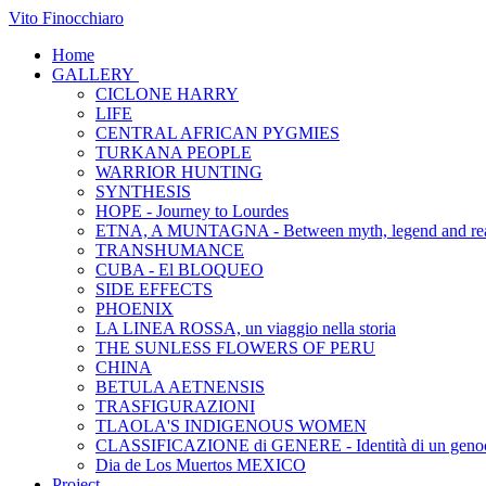
Vito Finocchiaro
Home
GALLERY
CICLONE HARRY
LIFE
CENTRAL AFRICAN PYGMIES
TURKANA PEOPLE
WARRIOR HUNTING
SYNTHESIS
HOPE - Journey to Lourdes
ETNA, A MUNTAGNA - Between myth, legend and rea
TRANSHUMANCE
CUBA - El BLOQUEO
SIDE EFFECTS
PHOENIX
LA LINEA ROSSA, un viaggio nella storia
THE SUNLESS FLOWERS OF PERU
CHINA
BETULA AETNENSIS
TRASFIGURAZIONI
TLAOLA'S INDIGENOUS WOMEN
CLASSIFICAZIONE di GENERE - Identità di un genoc
Dia de Los Muertos MEXICO
Project