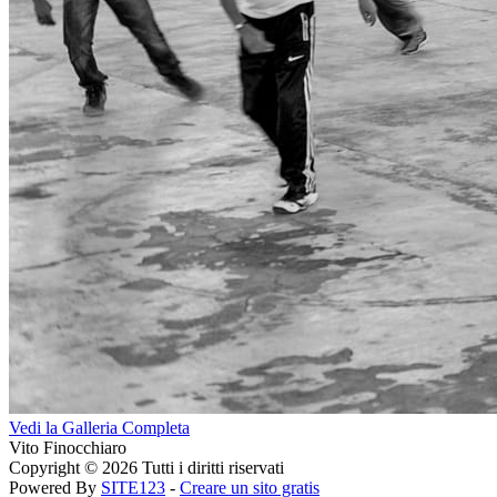
Vedi la Galleria Completa
Vito Finocchiaro
Copyright © 2026 Tutti i diritti riservati
Powered By
SITE123
-
Creare un sito gratis