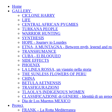
Home
GALLERY
CICLONE HARRY
LIFE
CENTRAL AFRICAN PYGMIES
TURKANA PEOPLE
WARRIOR HUNTING
SYNTHESIS
HOPE - Journey to Lourdes
ETNA, A MUNTAGNA - Between myth, legend and rea
TRANSHUMANCE
CUBA - El BLOQUEO
SIDE EFFECTS
PHOENIX
LA LINEA ROSSA, un viaggio nella storia
THE SUNLESS FLOWERS OF PERU
CHINA
BETULA AETNENSIS
TRASFIGURAZIONI
TLAOLA'S INDIGENOUS WOMEN
CLASSIFICAZIONE di GENERE - Identità di un genoc
Dia de Los Muertos MEXICO
Project
FRANK – La Rotta Mediterranea